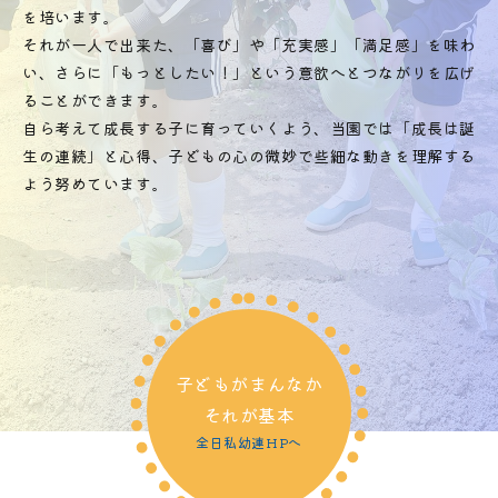
を培います。
それが一人で出来た、「喜び」や「充実感」「満足感」を味わ
い、さらに「もっとしたい！」という意欲へとつながりを広げ
ることができます。
自ら考えて成長する子に育っていくよう、当園では「成長は誕
生の連続」と心得、子どもの心の微妙で些細な動きを理解する
よう努めています。
子どもがまんなか
それが基本
全日私幼連HPへ