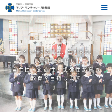
子どもたちの自立、生きる力、
可能性を伸ばし
自主性・創造性・想像性が育つ
教育を目指します